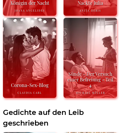
Königin der Nacht
Nackte Julia
JOANA ANGELIDES
ANITA ISIRIS
Sünde - Der Versuch
einer Befreiung - Teil
Corona-Sex-Blog
4
CLAUDIA CARL
MICHAEL MÜLLER
Gedichte auf den Leib
geschrieben