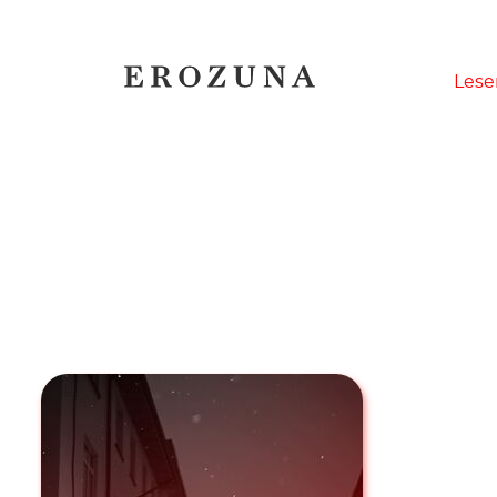
Naviga
Lese
übersp