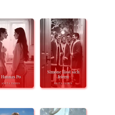
Simone lässt sich
Hannas Po
feiern
ANITA ISIRIS
ANITA ISIRIS