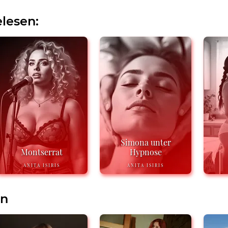
lesen:
Simona unter
Montserrat
Hypnose
ANITA ISIRIS
ANITA ISIRIS
en