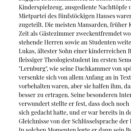
Kinderspielzeug, ausgediente Nachttöpfe 
Mietpartei des fünfstöckigen Hauses ware
zugeteilt. Die meisten Mansarden, früher
Zeit als Gästezimmer zweckentfremdet wor
stehende Herren sowie an Studenten weite
Lukas, ältester Sohn einer kinderreichen B
fleissiger Theologiestudent im ersten Seme
"Lernburg", wie seine Dachkammer von spö
versenkte sich von allem Anfang an in Tex
vorbehalten waren, aber sie halfen ihm, 
besser zu ertragen. Seine besonderen Inte
verwundert stellte er fest, dass doch noc
sich gedacht hatte, und er war bereits in 
Gleichnisse von der Schlüsselsprache der B
In solchen Momenten legte er dann sein Bu