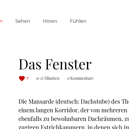
tion
n
Sehen
Hören
Fühlen
ringen
Das Fenster
9-15 Minuten
0 Kommentare
7
Die Mansarde (deutsch: Dachstube) des The
einem langen Korridor, der von mehreren 
ebenfalls zu bewohnbaren Dachräumen, zum
zugigen Estrichkammern, in denen sich im 