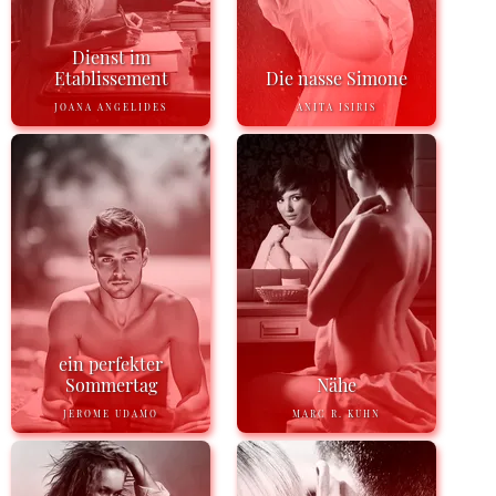
Dienst im
Etablissement
Die nasse Simone
JOANA ANGELIDES
ANITA ISIRIS
ein perfekter
Sommertag
Nähe
JEROME UDAMO
MARC R. KUHN