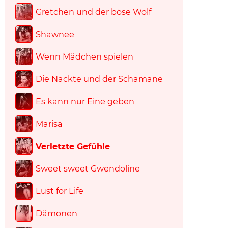
Gretchen und der böse Wolf
Shawnee
Wenn Mädchen spielen
Die Nackte und der Schamane
Es kann nur Eine geben
Marisa
Verletzte Gefühle
Sweet sweet Gwendoline
Lust for Life
Dämonen