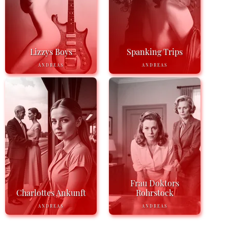
Lizzys Boys
Spanking Trips
ANDREAS
ANDREAS
Frau Doktors
Charlottes Ankunft
Rohrstock
ANDREAS
ANDREAS