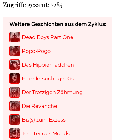
Zugriffe gesamt: 7285
Weitere Geschichten aus dem Zyklus:
Dead Boys Part One
Popo-Pogo
Das Hippiemädchen
Ein eifersüchtiger Gott
Der Trotzigen Zähmung
Die Revanche
Bis(s) zum Exzess
Töchter des Monds