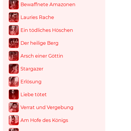
Bewaffnete Amazonen
Lauries Rache
Ein tödliches Höschen
Der heilige Berg
Arsch einer Göttin
Stargazer
Erlösung
Liebe tötet
Verrat und Vergebung
Am Hofe des Königs