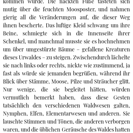
kommen würde. Die nackten Füße tasteten sich
mutig über die feuchten Moosposter, und nahmen
gierig all die Veränderungen auf, die dieser Weg
ihnen bescherte. Das luftige Kleid schwang um ihre
Beine, schmiegte sich in die Innenseite ihrer
Schenkel, und manchmal musste sie es hochnehmen
um über umgestürzte Bäume – gefallene Kreaturen
dieses Urwaldes – zu steigen. Zwischendurch lächelte
sie nach links oder rechts, nickte wie zustimmend, ja
fast als würde sie jemanden begrüßen, während ihr
Blick über Stämme, Moose, Pilze und Sträucher glitt.
Nur wenige, die sie begleitet hätten, würden
vermutlich bemerkt haben, dass diese Gesten
tatsächlich den verschiedenen Waldwesen galten,
Nymphen, Elfen, Elementarwesen und anderen. Sie
lauschte Stimmen und Tönen, die anderen verborgen
waren, und die üblichen Geräusche des Waldes hatten