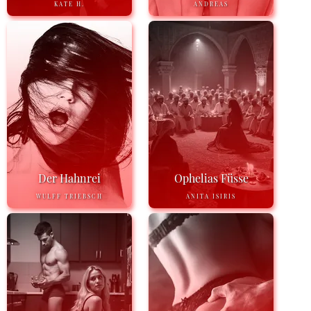
KATE H.
ANDREAS
Der Hahnrei
Ophelias Füsse
WULFF TRIEBSCH
ANITA ISIRIS