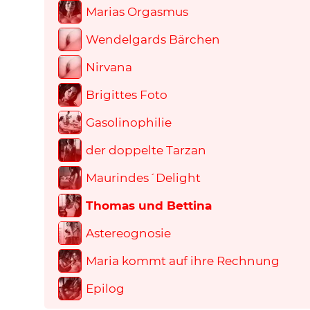
Marias Orgasmus
Wendelgards Bärchen
Nirvana
Brigittes Foto
Gasolinophilie
der doppelte Tarzan
Maurindes´Delight
Thomas und Bettina
Astereognosie
Maria kommt auf ihre Rechnung
Epilog