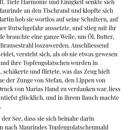
t. Tiefe Harmonie und Einigkeit senkte sich
Maurinde an den Tischrand und klopfte sich
tin hob sie wortlos auf seine Schultern, auf
er Rutschgefahr aussetzte, und stieg mit ihr
brauchte eine ganze Weile, um Öl, Butter,
 Brausestrahl loszuwerden. Anschliessend
eidet, versteht sich, als ob nie etwas gewesen
, und ihre Topfengolatschen wurden in
schäkerte und flirtete, was das Zeug hielt
ne der Zunge von Stefan, den Lippen von
ruck von Marias Hand zu verdanken war, liess
zutiefst glücklich, und in ihrem Bauch machte
.
der See, dass sie sich beinahe darin
ten nach Maurindes Topfengolatschenmahl