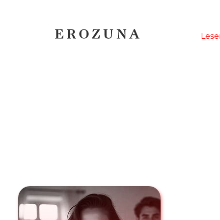
Naviga
Lese
übersp