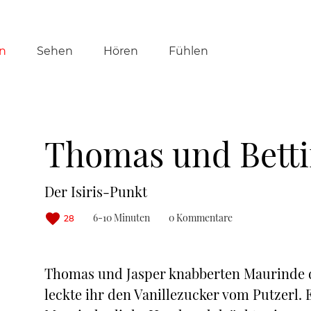
tion
n
Sehen
Hören
Fühlen
ringen
Thomas und Bett
Der Isiris-Punkt
6-10 Minuten
0 Kommentare
28
Thomas und Jasper knabberten Maurinde di
leckte ihr den Vanillezucker vom Putzerl. 