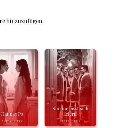
re hinzuzufügen.
Simone lässt sich
Hannas Po
feiern
ANITA ISIRIS
ANITA ISIRIS