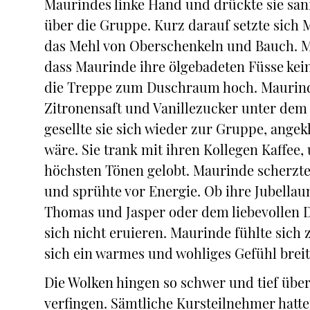
Maurindes linke Hand und drückte sie sanf
über die Gruppe. Kurz darauf setzte sich 
das Mehl von Oberschenkeln und Bauch. Mar
dass Maurinde ihre ölgebadeten Füsse kein
die Treppe zum Duschraum hoch. Maurinde 
Zitronensaft und Vanillezucker unter dem
gesellte sie sich wieder zur Gruppe, angekl
wäre. Sie trank mit ihren Kollegen Kaffee
höchsten Tönen gelobt. Maurinde scherzte, 
und sprühte vor Energie. Ob ihre Jubellau
Thomas und Jasper oder dem liebevollen D
sich nicht eruieren. Maurinde fühlte sich 
sich ein warmes und wohliges Gefühl breit
Die Wolken hingen so schwer und tief über 
verfingen. Sämtliche Kursteilnehmer hat