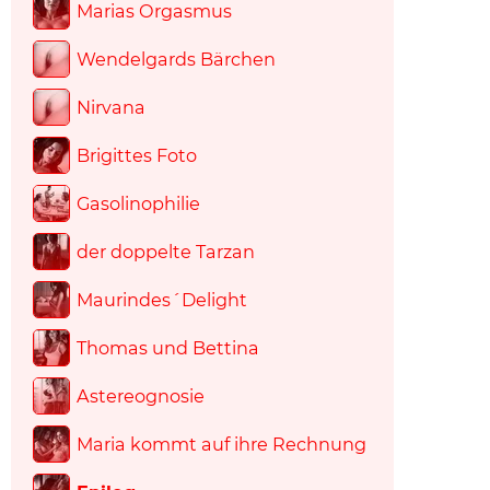
Marias Orgasmus
Wendelgards Bärchen
Nirvana
Brigittes Foto
Gasolinophilie
der doppelte Tarzan
Maurindes´Delight
Thomas und Bettina
Astereognosie
Maria kommt auf ihre Rechnung