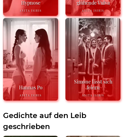
Hypnose
glühende Vulva
ANITA ISIRIS
ANITA ISIRIS
Simone lässt sich
Hannas Po
feiern
ANITA ISIRIS
ANITA ISIRIS
Gedichte auf den Leib
geschrieben