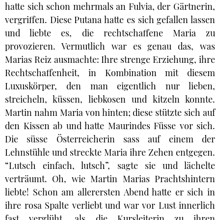
hatte sich schon mehrmals an Fulvia, der Gärtnerin,
vergriffen. Diese Putana hatte es sich gefallen lassen
und liebte es, die rechtschaffene Maria zu
provozieren. Vermutlich war es genau das, was
Marias Reiz ausmachte: Ihre strenge Erziehung, ihre
Rechtschaffenheit, in Kombination mit diesem
Luxuskörper, den man eigentlich nur lieben,
streicheln, küssen, liebkosen und kitzeln konnte.
Martin nahm Maria von hinten; diese stützte sich auf
den Kissen ab und hatte Maurindes Füsse vor sich.
Die süsse Österreicherin sass auf einem der
Lehnstühle und streckte Maria ihre Zehen entgegen.
“Lutsch einfach, lutsch”, sagte sie und lächelte
verträumt. Oh, wie Martin Marias Prachtshintern
liebte! Schon am allerersten Abend hatte er sich in
ihre rosa Spalte verliebt und war vor Lust innerlich
fast verglüht, als die Kursleiterin zu ihren