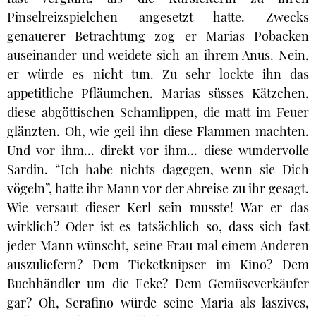
Pinselreizspielchen angesetzt hatte. Zwecks
genauerer Betrachtung zog er Marias Pobacken
auseinander und weidete sich an ihrem Anus. Nein,
er würde es nicht tun. Zu sehr lockte ihn das
appetitliche Pfläumchen, Marias süsses Kätzchen,
diese abgöttischen Schamlippen, die matt im Feuer
glänzten. Oh, wie geil ihn diese Flammen machten.
Und vor ihm... direkt vor ihm... diese wundervolle
Sardin. “Ich habe nichts dagegen, wenn sie Dich
vögeln”, hatte ihr Mann vor der Abreise zu ihr gesagt.
Wie versaut dieser Kerl sein musste! War er das
wirklich? Oder ist es tatsächlich so, dass sich fast
jeder Mann wünscht, seine Frau mal einem Anderen
auszuliefern? Dem Ticketknipser im Kino? Dem
Buchhändler um die Ecke? Dem Gemüseverkäufer
gar? Oh, Serafino würde seine Maria als laszives,