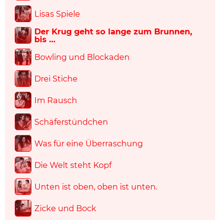
Lisas Spiele
Der Krug geht so lange zum Brunnen,
bis …
Bowling und Blockaden
Drei Stiche
Im Rausch
Schäferstündchen
Was für eine Überraschung
Die Welt steht Kopf
Unten ist oben, oben ist unten.
Zicke und Bock