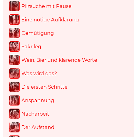
Pilzsuche mit Pause
Eine nötige Aufklärung
Demütigung
Sakrileg
Wein, Bier und klärende Worte
Was wird das?
Die ersten Schritte
Anspannung
Nacharbeit
Der Aufstand