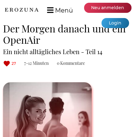
Neu anmelden
Menü
Login
Der Morgen danach und ein
OpenAir
Ein nicht alltägliches Leben - Teil 14
7-12 Minuten
0 Kommentare
27