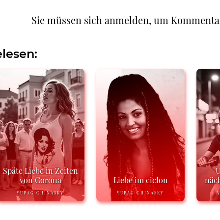
Sie müssen sich anmelden, um Kommenta
lesen:
Späte Liebe in Zeiten
U
von Corona
Liebe im ciclon
näch
YUPAG CHINASKY
YUPAG CHINASKY