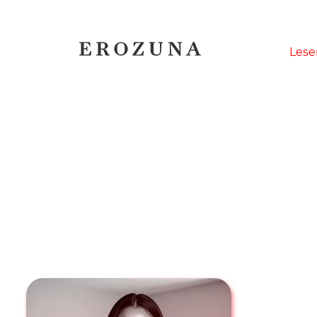
Naviga
Lese
übersp