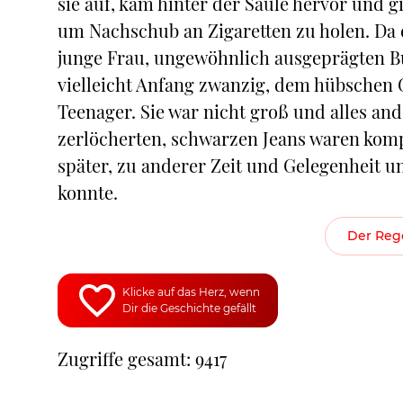
sie auf, kam hinter der Säule hervor und gin
um Nachschub an Zigaretten zu holen. Da er
junge Frau, ungewöhnlich ausgeprägten Bu
vielleicht Anfang zwanzig, dem hübschen 
Teenager. Sie war nicht groß und alles and
zerlöcherten, schwarzen Jeans waren kompa
später, zu anderer Zeit und Gelegenheit u
konnte.
Der Rege
Klicke auf das Herz, wenn
Dir die Geschichte gefällt
Zugriffe gesamt: 9417