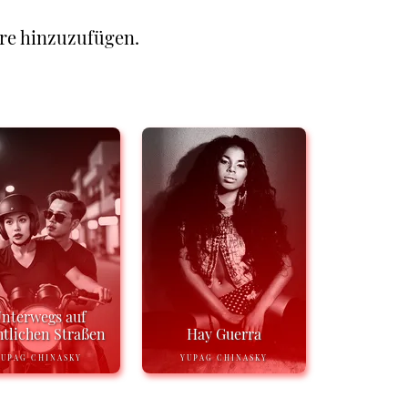
re hinzuzufügen.
nterwegs auf
tlichen Straßen
Hay Guerra
YUPAG CHINASKY
YUPAG CHINASKY