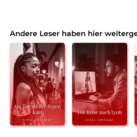
Andere Leser haben hier weiterge
Am Tag als der Regen
kam
Die Reise nach Lyon
YUPAG CHINASKY
YUPAG CHINASKY