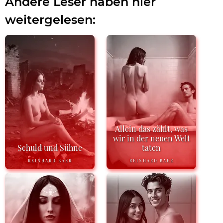
Andere Leser haben hier
weitergelesen:
Allein das zählt, was
wir in der neuen Welt
Schuld und Sühne
taten
REINHARD BAER
REINHARD BAER