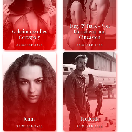
Lucy & Tjark – Von
Geheimnisvolles
Klassikern und
Cerespoly
Cineasten
REINHARD BAER
REINHARD BAER
Jenny
Frederik
REINHARD BAER
REINHARD BAER