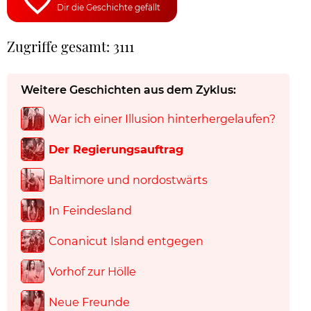
Dir die Geschichte gefällt
Zugriffe gesamt: 3111
Weitere Geschichten aus dem Zyklus:
War ich einer Illusion hinterhergelaufen?
Der Regierungsauftrag
Baltimore und nordostwärts
In Feindesland
Conanicut Island entgegen
Vorhof zur Hölle
Neue Freunde