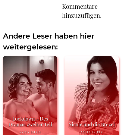
Kommentare
hinzuzufügen.
Andere Leser haben hier
weitergelesen:
Lockdown - Des
Dramas zweiter Teil
Nicole und die Brezel
ANITA ISIRIS
ANITA ISIRIS