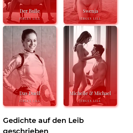
Der Bulle
Swenja
JÜRGEN LILL
JÜRGEN LILL
Das Duell
Michelle & Michael
JÜRGEN LILL
JÜRGEN LILL
Gedichte auf den Leib
geschrieben