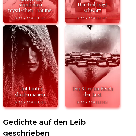
sinnlichen
Der Tod trägt
mystischen Träume.
schwarz
JOANA ANGELIDES
JOANA ANGELIDES
Glut hinter
Der Stier im Reich
Klostermauern
der Lust
JOANA ANGELIDES
JOANA ANGELIDES
Gedichte auf den Leib
geschrieben