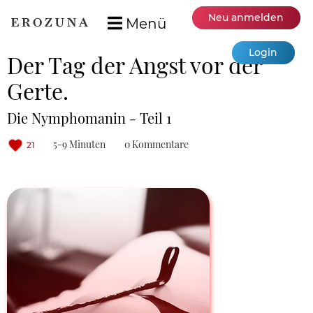
Neu anmelden
Menü
Login
Der Tag der Angst vor der
Gerte.
Die Nymphomanin - Teil 1
5-9 Minuten
0 Kommentare
21