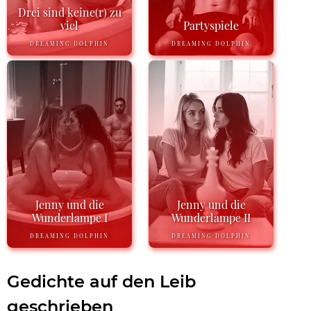
Drei sind keine(r) zu
viel
Partyspiele
DREAMING DOLPHIN
DREAMING DOLPHIN
Jenny und die
Jenny und die
Wunderlampe I
Wunderlampe II
DREAMING DOLPHIN
DREAMING DOLPHIN
Gedichte auf den Leib
geschrieben