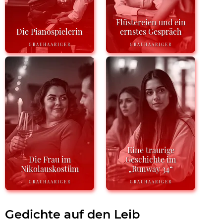
Flüstereien und ein
Die Pianospielerin
ernstes Gespräch
GRAUHAARIGER
GRAUHAARIGER
Eine traurige
Die Frau im
Geschichte im
Nikolauskostüm
„Runway 34“
GRAUHAARIGER
GRAUHAARIGER
Gedichte auf den Leib