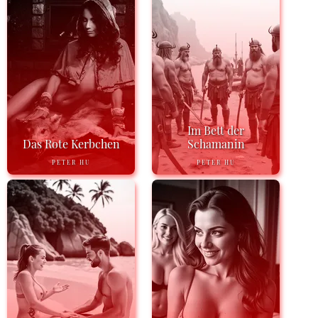
Im Bett der
Das Rote Kerbchen
Schamanin
PETER HU
PETER HU