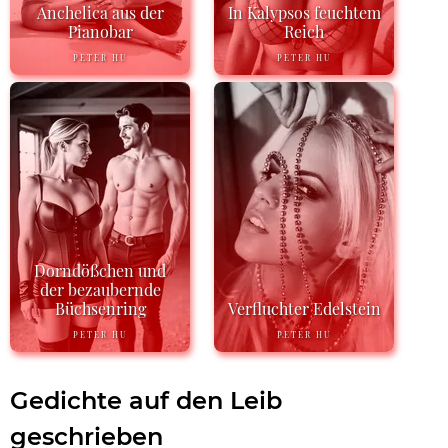
Anchelica aus der
In Kalypsos feuchtem
Pianobar
Reich
PETER HU
PETER HU
Dorndößchen und
der bezaubernde
Büchsenring
Verfluchter Edelstein
PETER HU
PETER HU
Gedichte auf den Leib
geschrieben