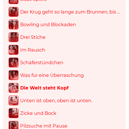
Der Krug geht so lange zum Brunnen, bis …
Bowling und Blockaden
Drei Stiche
Im Rausch
Schäferstündchen
Was für eine Überraschung
Die Welt steht Kopf
Unten ist oben, oben ist unten.
Zicke und Bock
Pilzsuche mit Pause