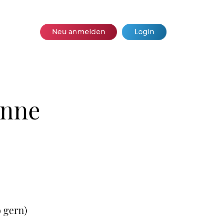
Neu anmelden
Login
onne
o gern)