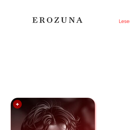
Naviga
Lese
übersp