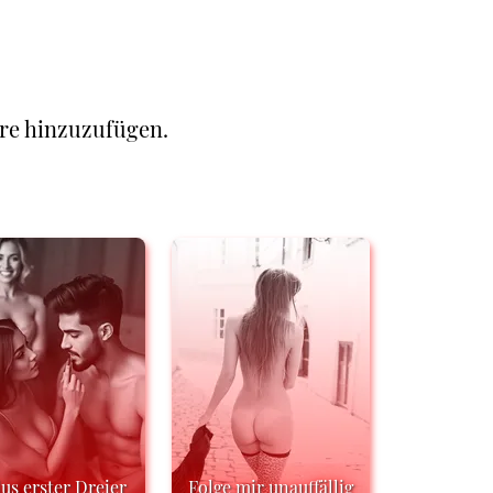
re hinzuzufügen.
us erster Dreier
Folge mir unauffällig