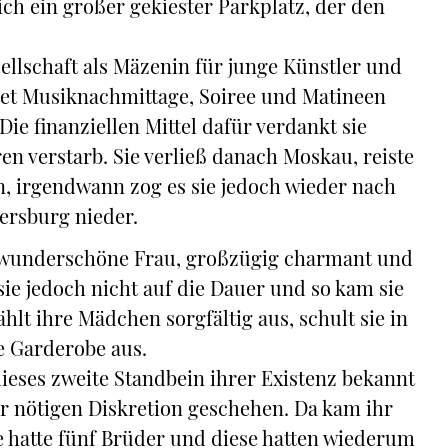
ich ein großer gekiester Parkplatz, der den
ellschaft als Mäzenin für junge Künstler und
ltet Musiknachmittage, Soiree und Matineen
Die finanziellen Mittel dafür verdankt sie
en verstarb. Sie verließ danach Moskau, reiste
, irgendwann zog es sie jedoch wieder nach
tersburg nieder.
ine wunderschöne Frau, großzügig charmant und
sie jedoch nicht auf die Dauer und so kam sie
ählt ihre Mädchen sorgfältig aus, schult sie in
 Garderobe aus.
ieses zweite Standbein ihrer Existenz bekannt
r nötigen Diskretion geschehen. Da kam ihr
e hatte fünf Brüder und diese hatten wiederum