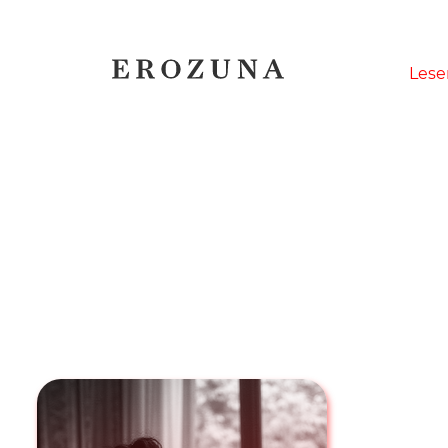
Naviga
Lese
übersp