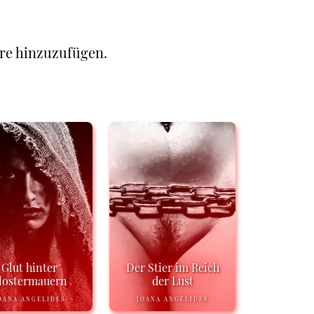
re hinzuzufügen.
Glut hinter
Der Stier im Reich
lostermauern
der Lust
OANA ANGELIDES
JOANA ANGELIDES