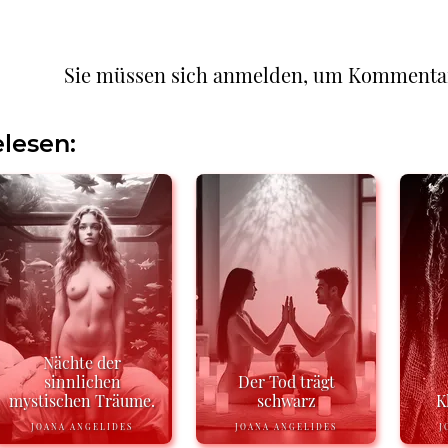
Sie müssen sich anmelden, um Kommenta
lesen:
Nächte der
sinnlichen
Der Tod trägt
mystischen Träume.
schwarz
K
JOANA ANGELIDES
JOANA ANGELIDES
J