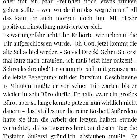
oder mit ein paar Freunden noch etwas trinken
gehen sollte - wer würde ihm das wegnehmen? All
das kann er auch morgen noch tun. Mit dieser
positiven Einstellung motivierte er sich.
Es war ungefähr acht Uhr. Er hörte, wie nebenan die
Tür aufgeschlossen wurde. "Oh Gott, jetzt kommt die
alte Schachtel wieder. - So viel Dreck! Gehen Sie erst
mal kurz nach draußen, ich muß jetzt hier putzen! -
Schreckschraube!" Er erinnerte sich mit grausen an
die letzte Begegnung mit der Putzfrau. Geschlagene
15 Minuten mußte er vor seiner Tür warten bis er
wieder in sein Büro durfte. Er hatte zwar ein großes
Büro, aber so lange konnte putzen nun wirklich nicht
dauern - das ist alles nur die reine Bosheit! Außerdem
hatte sie ihm die Arbeit der letzten halben Stunde
vernichtet, da sie ausgerechnet an diesem Tag die
Tastatur äußerst gründlich abstauben mußte. Er