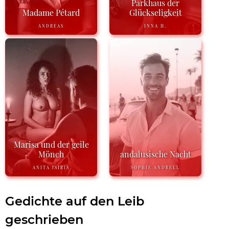
Parkhaus der
Madame Pétard
Glückseligkeit
ANDREAS
INNA H.
Marisa und der geile
Mönch
andalusische Nacht
ANITA ISIRIS
SOPHIE ANDRELL
Gedichte auf den Leib
geschrieben