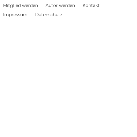
Navigation
Mitglied werden
Autor werden
Kontakt
überspringen
Impressum
Datenschutz