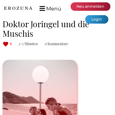
Neu anmelden
Menü
Login
Doktor Joringel und die
Muschis
2-5 Minuten
0 Kommentare
9