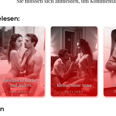
Sie müssen sich anmelden, um Kommenta
lesen:
Italienische Küche -
mal anders.
Kleine, süsse Anna
Z
PAUL MAGALLAS
ANITA ISIRIS
J
en