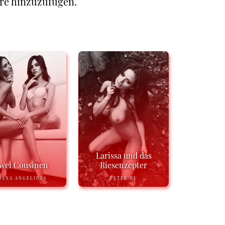
re hinzuzufügen.
Larissa und das
wei Cousinen
Riesenzepter
OANA ANGELIDES
PETER HU