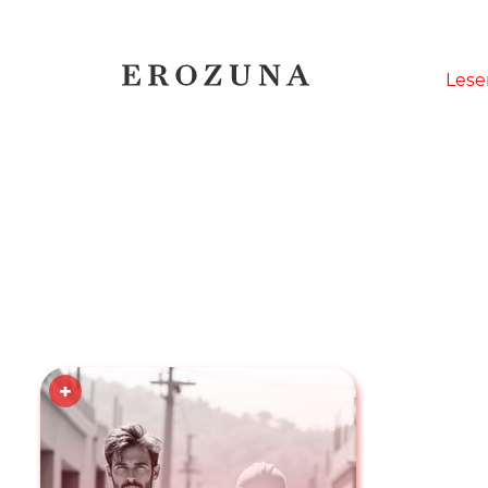
Naviga
Lese
übersp