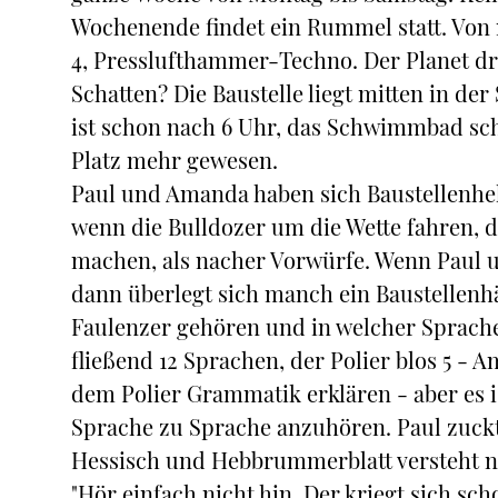
Wochenende findet ein Rummel statt. Von
4, Presslufthammer-Techno. Der Planet drü
Schatten? Die Baustelle liegt mitten in der
ist schon nach 6 Uhr, das Schwimmbad sch
Platz mehr gewesen.
Paul und Amanda haben sich Baustellenhelm
wenn die Bulldozer um die Wette fahren, d
machen, als nacher Vorwürfe. Wenn Paul 
dann überlegt sich manch ein Baustellenh
Faulenzer gehören und in welcher Sprache
fließend 12 Sprachen, der Polier blos 5 - 
dem Polier Grammatik erklären - aber es is
Sprache zu Sprache anzuhören. Paul zuckt
Hessisch und Hebbrummerblatt versteht n
"Hör einfach nicht hin. Der kriegt sich sch