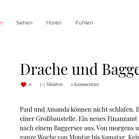
tion
n
Sehen
Hören
Fühlen
ringen
Drache und Bagg
3-5 Minuten
0 Kommentare
4
Paul und Amanda können nicht schlafen. Ih
einer Großbaustelle. Ein neues Finanzamt 
nach einem Baggersee aus. Von morgens u
ganze Woche von Montag bis Samstag. Kei