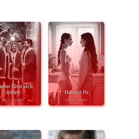
mone lässt sich
feiern
Hannas Po
ANITA ISIRIS
ANITA ISIRIS