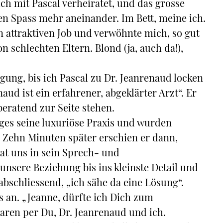
ich mit Pascal verheiratet, und das grosse
en Spass mehr aneinander. Im Bett, meine ich.
n attraktiven Job und verwöhnte mich, so gut
on schlechten Eltern. Blond (ja, auch da!),
gung, bis ich Pascal zu Dr. Jeanrenaud locken
aud ist ein erfahrener, abgeklärter Arzt“. Er
ratend zur Seite stehen.
ages seine luxuriöse Praxis und wurden
 Zehn Minuten später erschien er dann,
at uns in sein Sprech- und
nsere Beziehung bis ins kleinste Detail und
abschliessend, „ich sähe da eine Lösung“.
s an. „Jeanne, dürfte ich Dich zum
aren per Du, Dr. Jeanrenaud und ich.