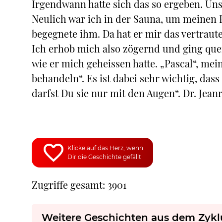
Irgendwann hatte sich das so ergeben. Unse
Neulich war ich in der Sauna, um meinen
begegnete ihm. Da hat er mir das vertraut
Ich erhob mich also zögernd und ging qu
wie er mich geheissen hatte. „Pascal“, mein
behandeln“. Es ist dabei sehr wichtig, das
darfst Du sie nur mit den Augen“. Dr. Jea
Klicke auf das Herz, wenn
Dir die Geschichte gefällt
Zugriffe gesamt: 3901
Weitere Geschichten aus dem Zykl