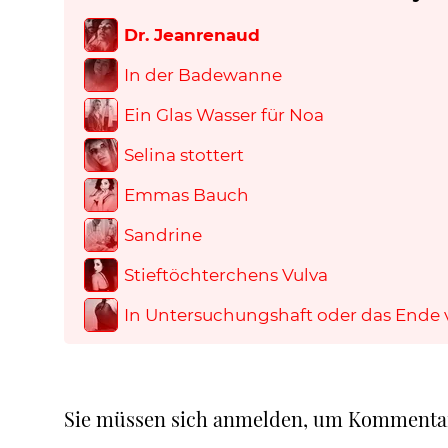
Dr. Jeanrenaud
In der Badewanne
Ein Glas Wasser für Noa
Selina stottert
Emmas Bauch
Sandrine
Stieftöchterchens Vulva
In Untersuchungshaft oder das Ende 
Sie müssen sich anmelden, um Kommenta