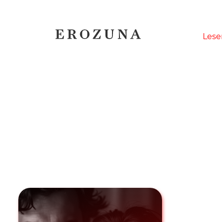
Naviga
Lese
übersp