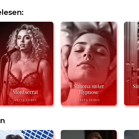
lesen:
Simona unter
Si
Montserrat
Hypnose
ANITA ISIRIS
ANITA ISIRIS
en