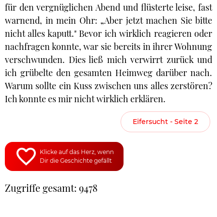
für den vergnüglichen Abend und flüsterte leise, fast
warnend, in mein Ohr: „Aber jetzt machen Sie bitte
nicht alles kaputt." Bevor ich wirklich reagieren oder
nachfragen konnte, war sie bereits in ihrer Wohnung
verschwunden. Dies ließ mich verwirrt zurück und
ich grübelte den gesamten Heimweg darüber nach.
Warum sollte ein Kuss zwischen uns alles zerstören?
Ich konnte es mir nicht wirklich erklären.
Eifersucht - Seite 2
Klicke auf das Herz, wenn
Dir die Geschichte gefällt
Zugriffe gesamt: 9478