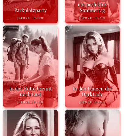
ein perfekter
Parkplatzparty
Sommertag
JEROME UDAMO
JEROME UDAMO
In der Hütte brennt
In den Fängen der
noch Lust
DarkLady
JEROME UDAMO
JEROME UDAMO