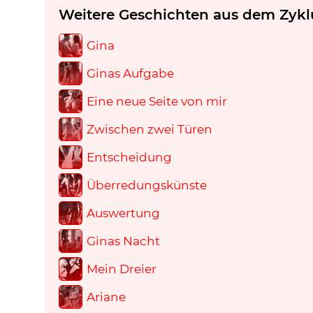
Weitere Geschichten aus dem Zykl
Gina
Ginas Aufgabe
Eine neue Seite von mir
Zwischen zwei Türen
Entscheidung
Überredungskünste
Auswertung
Ginas Nacht
Mein Dreier
Ariane