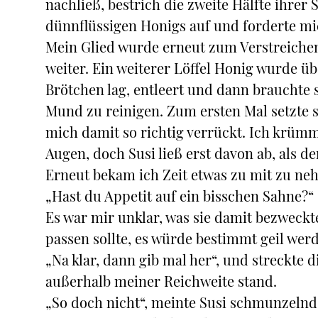
nachließ, bestrich die zweite Hälfte ihrer
dünnflüssigen Honigs auf und forderte mic
Mein Glied wurde erneut zum Verstreichen 
weiter. Ein weiterer Löffel Honig wurde 
Brötchen lag, entleert und dann brauchte 
Mund zu reinigen. Zum ersten Mal setzte 
mich damit so richtig verrückt. Ich krüm
Augen, doch Susi ließ erst davon ab, als d
Erneut bekam ich Zeit etwas zu mit zu neh
„Hast du Appetit auf ein bisschen Sahne?“
Es war mir unklar, was sie damit bezweckt
passen sollte, es würde bestimmt geil wer
„Na klar, dann gib mal her“, und streckte 
außerhalb meiner Reichweite stand.
„So doch nicht“, meinte Susi schmunzelnd