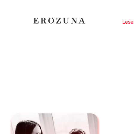
Naviga
Lese
übersp