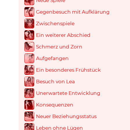
Neue Spiele
Gegenbesuch mit Aufklärung
Zwischenspiele
Ein weiterer Abschied
Schmerz und Zorn
Aufgefangen
Ein besonderes Frühstück
Besuch von Lea
Unerwartete Entwicklung
Konsequenzen
Neuer Beziehungsstatus
Leben ohne Lügen