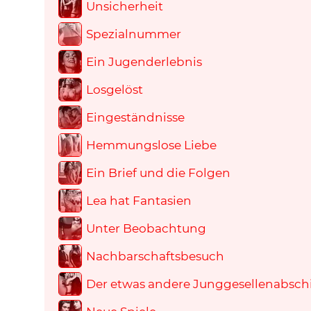
Unsicherheit
Spezialnummer
Ein Jugenderlebnis
Losgelöst
Eingeständnisse
Hemmungslose Liebe
Ein Brief und die Folgen
Lea hat Fantasien
Unter Beobachtung
Nachbarschaftsbesuch
Der etwas andere Junggesellenabsch