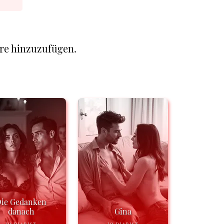
re hinzuzufügen.
ie Gedanken
danach
Gina