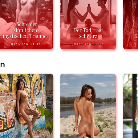
Nächte der
sinnlichen
Der Tod trägt
mystischen Träume.
schwarz
K
JOANA ANGELIDES
JOANA ANGELIDES
J
en