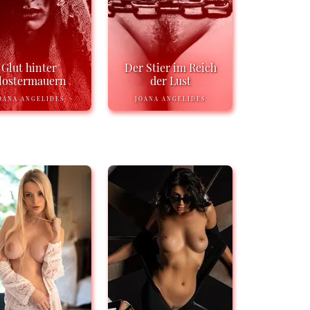
Glut hinter
Der Stier im Reich
lostermauern
der Lust
OANA ANGELIDES
JOANA ANGELIDES