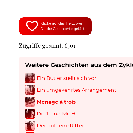
Klicke auf das Herz, wenn
Dir die Geschichte gefällt
Zugriffe gesamt: 6501
Weitere Geschichten aus dem Zykl
Ein Butler stellt sich vor
Ein umgekehrtes Arrangement
Menage à trois
Dr. J. und Mr. H.
Der goldene Ritter