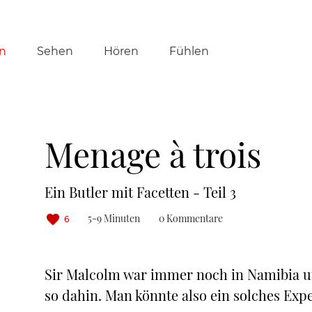
tion
n
Sehen
Hören
Fühlen
ringen
Menage à trois
Ein Butler mit Facetten - Teil 3
5-9 Minuten
0 Kommentare
6
Sir Malcolm war immer noch in Namibia u
so dahin. Man könnte also ein solches Ex