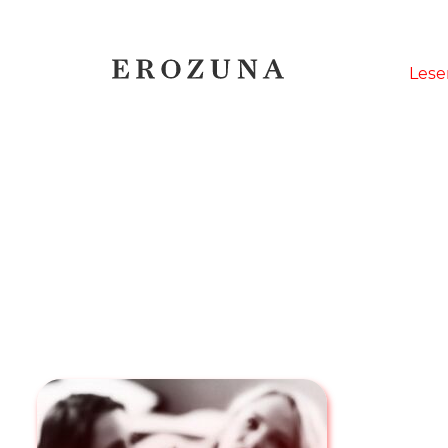
Naviga
Lese
übersp