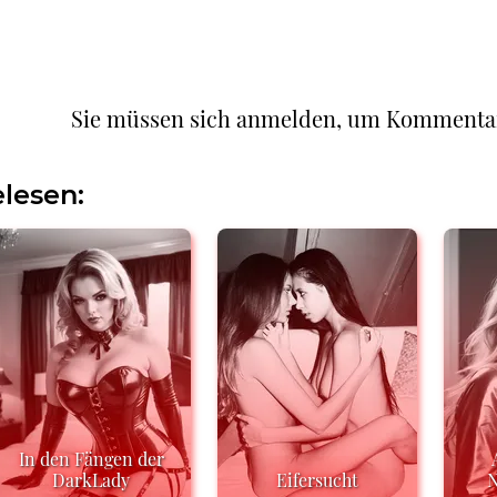
Sie müssen sich anmelden, um Kommenta
lesen:
In den Fängen der
DarkLady
Eifersucht
N