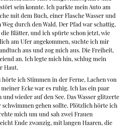
tört sein konnte. Ich parkte mein Auto am
che mit dem Buch, einer Flasche Wasser und
Weg durch den Wald. Der Pfad war schattig,
e Blätter, und ich spürte schon jetzt, wie
dlich am Ufer angekommen, suchte ich mir
Handtuch aus und zog mich aus. Die Freiheit,
reiend an. Ich legte mich hin, schlug mein
r Haut.
 hörte ich Stimmen in der Ferne, Lachen von
 meiner Ecke war es ruhig. Ich las ein paar
n und wieder auf den See. Das Wasser glitzerte
r schwimmen gehen sollte. Plötzlich hörte ich
drehte mich um und sah zwei Frauen
eicht Ende zwanzig, mit langen Haaren, die