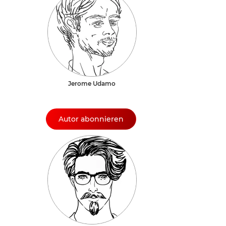
Jerome Udamo
Autor abonnieren