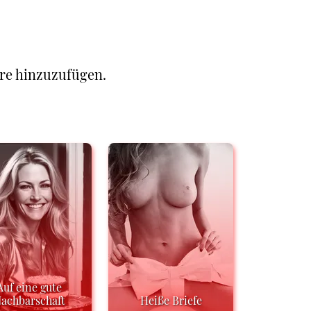
re hinzuzufügen.
Auf eine gute
achbarschaft
Heiße Briefe