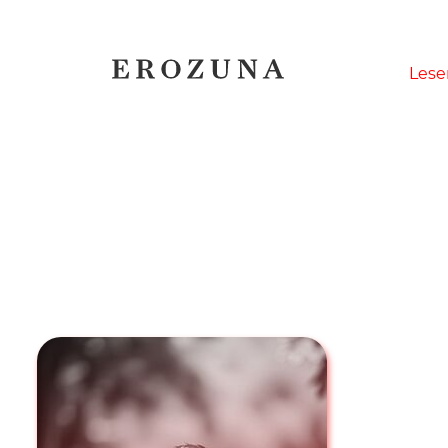
Naviga
Lese
übersp