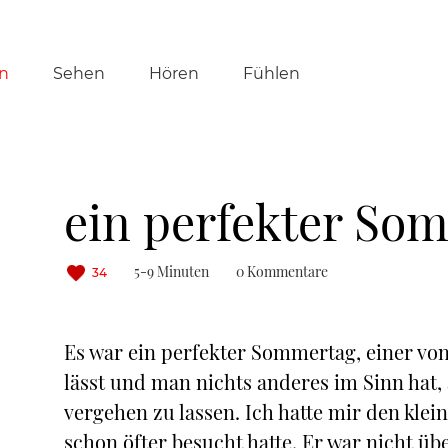
tion
n
Sehen
Hören
Fühlen
ringen
ein perfekter So
5-9 Minuten
0 Kommentare
34
Es war ein perfekter Sommertag, einer von
lässt und man nichts anderes im Sinn hat,
vergehen zu lassen. Ich hatte mir den kle
schon öfter besucht hatte. Er war nicht ü