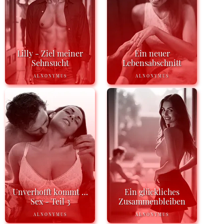
Lilly - Ziel meiner
Ein neuer
Sehnsucht
Lebensabschnitt
ALNONYMUS
ALNONYMUS
Unverhofft kommt …
Ein glückliches
Sex - Teil 3
Zusammenbleiben
ALNONYMUS
ALNONYMUS