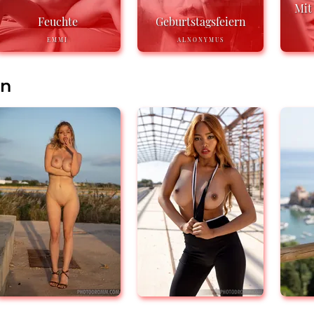
Mit
Feuchte
Geburtstagsfeiern
EMMI
ALNONYMUS
en