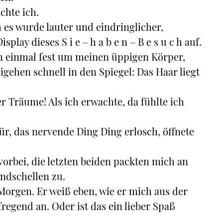
chte ich.
h es wurde lauter und eindringlicher,
lay dieses S i e – h a b e n – B e s u c h auf.
h einmal fest um meinen üppigen Körper,
gehen schnell in den Spiegel: Das Haar liegt
r Träume! Als ich erwachte, da fühlte ich
!
ür, das nervende Ding Ding erlosch, öffnete
orbei, die letzten beiden packten mich an
ndschellen zu.
orgen. Er weiß eben, wie er mich aus der
fregend an. Oder ist das ein lieber Spaß