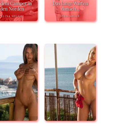
 dem Camper in
Das lange Warten
den Norden
danach…
ALINA SOLEIL
SVEN SOLGE