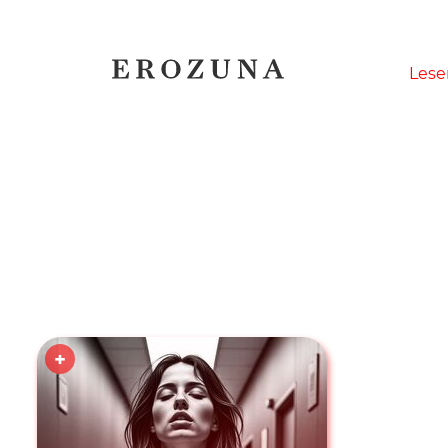
Naviga
Lese
übersp