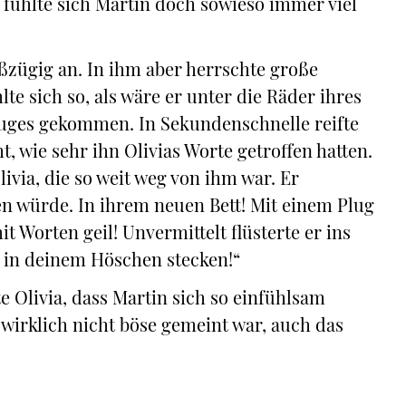
; fühlte sich Martin doch sowieso immer viel
ßzügig an. In ihm aber herrschte große
lte sich so, als wäre er unter die Räder ihres
uges gekommen. In Sekundenschnelle reifte
t, wie sehr ihn Olivias Worte getroffen hatten.
ivia, die so weit weg von ihm war. Er
len würde. In ihrem neuen Bett! Mit einem Plug
 Worten geil! Unvermittelt flüsterte er ins
t in deinem Höschen stecken!“
te Olivia, dass Martin sich so einfühlsam
 wirklich nicht böse gemeint war, auch das