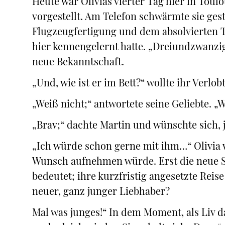
Heute war Olivias vierter Tag hier in Toulou
vorgestellt. Am Telefon schwärmte sie ge
Flugzeugfertigung und dem absolvierten T
hier kennengelernt hatte. „Dreiundzwanzig
neue Bekanntschaft.
„Und, wie ist er im Bett?“ wollte ihr Verlo
„Weiß nicht;“ antwortete seine Geliebte. „W
„Brav;“ dachte Martin und wünschte sich, j
„Ich würde schon gerne mit ihm…“ Olivia w
Wunsch aufnehmen würde. Erst die neue St
bedeutet; ihre kurzfristig angesetzte Rei
neuer, ganz junger Liebhaber?
Mal was junges!“ In dem Moment, als Liv d