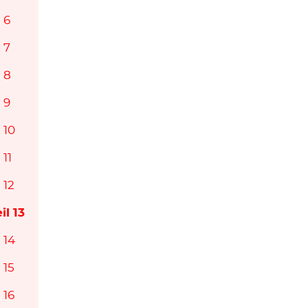
 6
 7
 8
 9
 10
 11
 12
il 13
 14
 15
 16