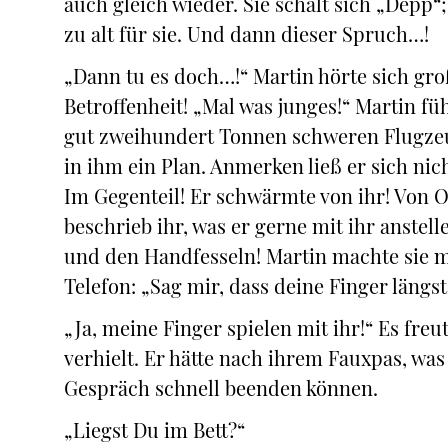
auch gleich wieder. Sie schalt sich „Depp“
zu alt für sie. Und dann dieser Spruch…!
„Dann tu es doch…!“ Martin hörte sich gro
Betroffenheit! „Mal was junges!“ Martin füh
gut zweihundert Tonnen schweren Flugze
in ihm ein Plan. Anmerken ließ er sich nich
Im Gegenteil! Er schwärmte von ihr! Von Ol
beschrieb ihr, was er gerne mit ihr anstel
und den Handfesseln! Martin machte sie mit
Telefon: „Sag mir, dass deine Finger längs
„Ja, meine Finger spielen mit ihr!“ Es freu
verhielt. Er hätte nach ihrem Fauxpas, was
Gespräch schnell beenden können.
„Liegst Du im Bett?“