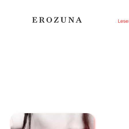
Naviga
Lese
übersp