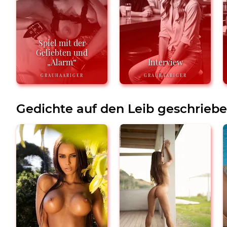
Spiel mit der
Geliebten und
„Alarm“
Interview
GRAUHAARIGER
GRAUHAARIGER
Gedichte auf den Leib geschrieb