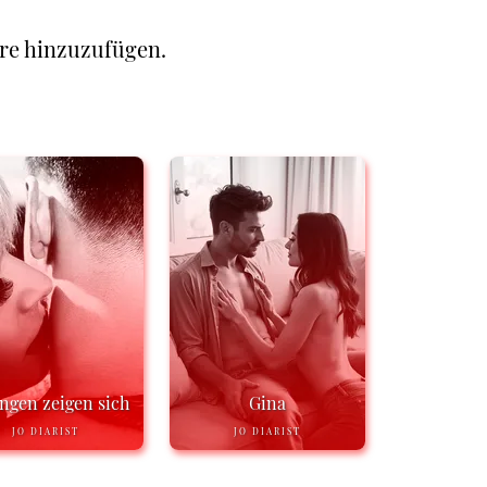
re hinzuzufügen.
ngen zeigen sich
Gina
JO DIARIST
JO DIARIST