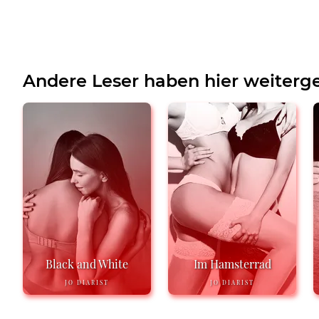
Andere Leser haben hier weiterge
Black and White
Im Hamsterrad
JO DIARIST
JO DIARIST