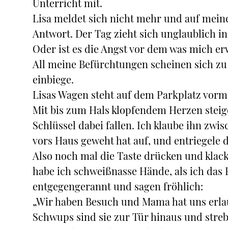
Unterricht mit.
Lisa meldet sich nicht mehr und auf mei
Antwort. Der Tag zieht sich unglaublich i
Oder ist es die Angst vor dem was mich erw
All meine Befürchtungen scheinen sich zu b
einbiege.
Lisas Wagen steht auf dem Parkplatz vorm
Mit bis zum Hals klopfendem Herzen steige 
Schlüssel dabei fallen. Ich klaube ihn zw
vors Haus geweht hat auf, und entriegele 
Also noch mal die Taste drücken und klack
habe ich schweißnasse Hände, als ich das
entgegengerannt und sagen fröhlich:
„Wir haben Besuch und Mama hat uns erlau
Schwups sind sie zur Tür hinaus und streb