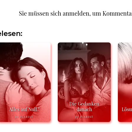
Sie müssen sich anmelden, um Kommenta
lesen:
Die Gedanken
Alles auf Null?
danach
Lösu
JO DIARIST
JO DIARIST