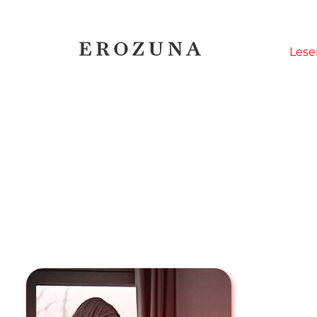
Naviga
Lese
übersp