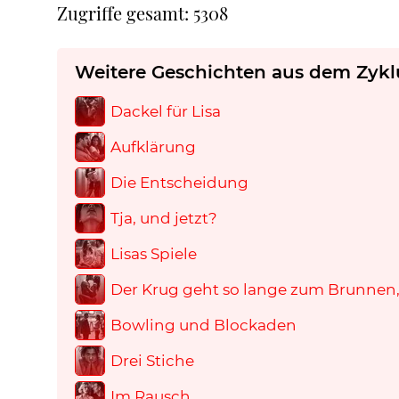
Zugriffe gesamt: 5308
Weitere Geschichten aus dem Zykl
Dackel für Lisa
Aufklärung
Die Entscheidung
Tja, und jetzt?
Lisas Spiele
Der Krug geht so lange zum Brunnen, 
Bowling und Blockaden
Drei Stiche
Im Rausch