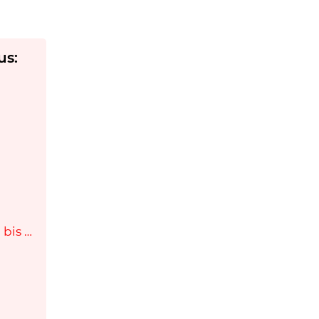
us:
bis …