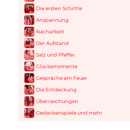
Die ersten Schritte
Anspannung
Nacharbeit
Der Aufstand
Salz und Pfeffer
Glücksmomente
Gespräche am Feuer
Die Entdeckung
Überraschungen
Gedankenspiele und mehr