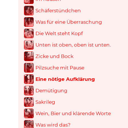
Schäferstündchen
Was für eine Überraschung
Die Welt steht Kopf
Unten ist oben, oben ist unten.
Zicke und Bock
Pilzsuche mit Pause
Eine nötige Aufklärung
Demütigung
Sakrileg
Wein, Bier und klärende Worte
Was wird das?