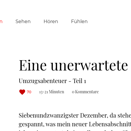
tion
n
Sehen
Hören
Fühlen
ringen
Eine unerwartete 
Umzugsabenteuer - Teil 1
13-21 Minuten
0 Kommentare
70
Siebenundzwanzigster Dezember, da steh
gespannt, was mein neuer Lebensabschnitt