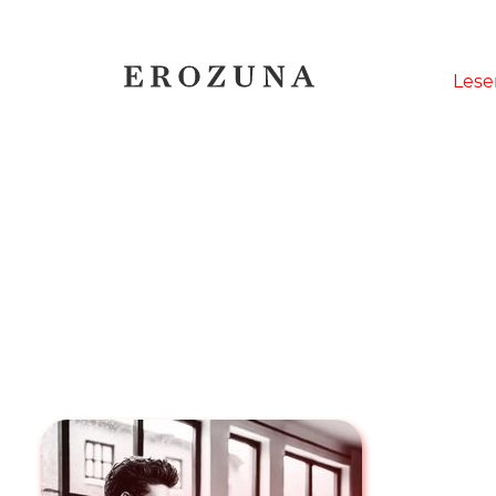
Naviga
Lese
übersp