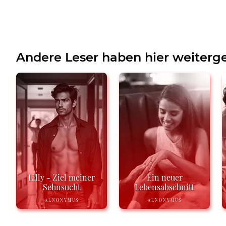
Andere Leser haben hier weiterge
Lilly - Ziel meiner
Ein neuer
Sehnsucht
Lebensabschnitt
ALNONYMUS
ALNONYMUS