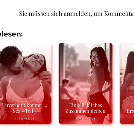
Sie müssen sich anmelden, um Kommenta
lesen:
Unverhofft kommt …
Ein glückliches
Sex - Teil 3
Zusammenbleiben
Ers
ALNONYMUS
ALNONYMUS