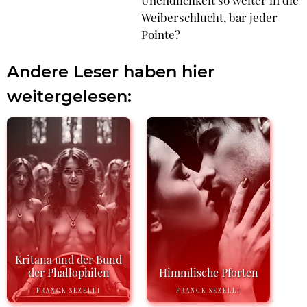
Weiberschlucht, bar jeder
Pointe?
Andere Leser haben hier
weitergelesen:
Kritana und der Bund
der Phallophilen
Himmlische Pforten
FRANCK SEZELLI
FRANCK SEZELLI