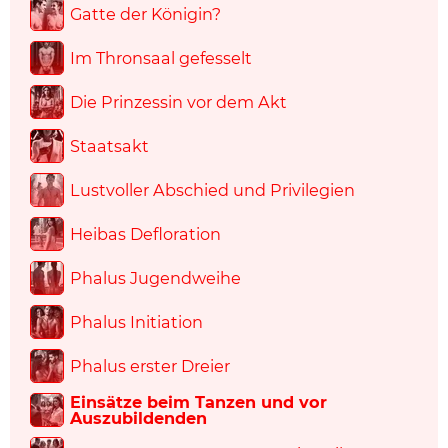
Gatte der Königin?
Im Thronsaal gefesselt
Die Prinzessin vor dem Akt
Staatsakt
Lustvoller Abschied und Privilegien
Heibas Defloration
Phalus Jugendweihe
Phalus Initiation
Phalus erster Dreier
Einsätze beim Tanzen und vor
Auszubildenden