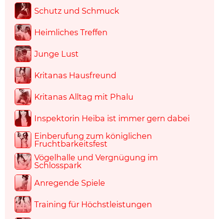
Schutz und Schmuck
Heimliches Treffen
Junge Lust
Kritanas Hausfreund
Kritanas Alltag mit Phalu
Inspektorin Heiba ist immer gern dabei
Einberufung zum königlichen
Fruchtbarkeitsfest
Vögelhalle und Vergnügung im
Schlosspark
Anregende Spiele
Training für Höchstleistungen