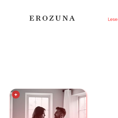
Naviga
Lese
übersp