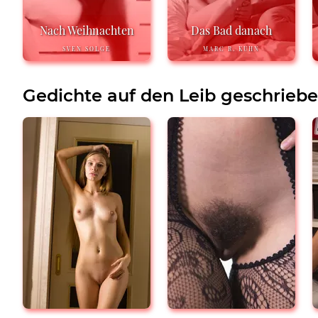
Nach Weihnachten
Das Bad danach
SVEN SOLGE
MARC R. KUHN
Gedichte auf den Leib geschrieb