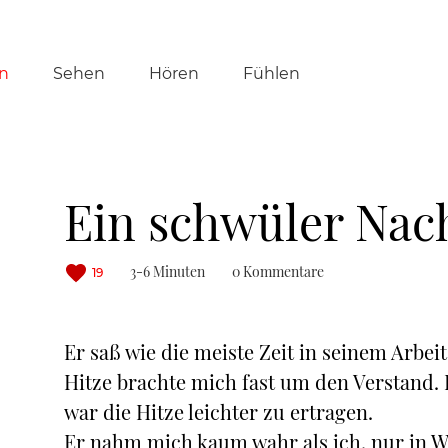
tion
n
Sehen
Hören
Fühlen
ringen
Ein schwüler Nac
3-6 Minuten
0 Kommentare
19
Er saß wie die meiste Zeit in seinem Arbe
Hitze brachte mich fast um den Verstand. 
war die Hitze leichter zu ertragen.
Er nahm mich kaum wahr als ich, nur in Wä