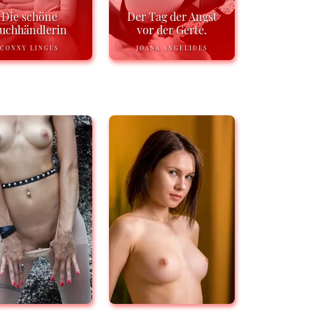
Die schöne
Der Tag der Angst
uchhändlerin
vor der Gerte.
CONNY LINGUS
JOANA ANGELIDES