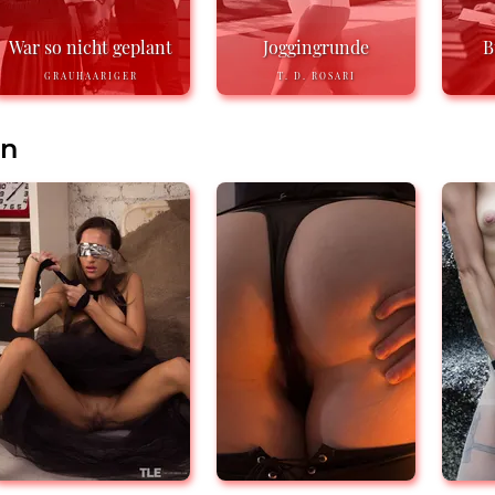
War so nicht geplant
Joggingrunde
B
GRAUHAARIGER
T. D. ROSARI
en