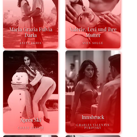
Maria Grazia Fulvia
Valerie, Levi und ihre
Daria
Mutter
ANITA ISIRIS
SVEN SOLGE
Innsbruck
Après Ski
CHARLES VALENTIN
CONNY LINGUS
PUKOVSKY