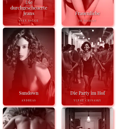
Die
durchgescheuerte
Jeans
Frauenliebe
SVEN SOLGE
JO DIARIST
Sundown
Die Party im Hof
ANDREAS
YUPAG CHINASKY