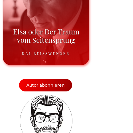
Elsa oder Der Traum
vom Seitensprung
KAI BEISSWENGER
Autor abonnieren