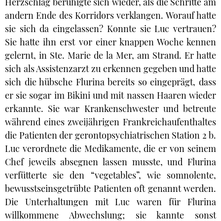
Herzschlag beruhigte sich wieder, als die Schritte am
andern Ende des Korridors verklangen. Worauf hatte
sie sich da eingelassen? Konnte sie Luc vertrauen?
Sie hatte ihn erst vor einer knappen Woche kennen
gelernt, in Ste. Marie de la Mer, am Strand. Er hatte
sich als Assistenzarzt zu erkennen gegeben und hatte
sich die hübsche Flurina bereits so eingeprägt, dass
er sie sogar im Bikini und mit nassen Haaren wieder
erkannte. Sie war Krankenschwester und betreute
während eines zweijährigen Frankreichaufenthaltes
die Patienten der gerontopsychiatrischen Station 2 b.
Luc verordnete die Medikamente, die er von seinem
Chef jeweils absegnen lassen musste, und Flurina
verfütterte sie den “vegetables”, wie somnolente,
bewusstseinsgetrübte Patienten oft genannt werden.
Die Unterhaltungen mit Luc waren für Flurina
willkommene Abwechslung; sie kannte sonst