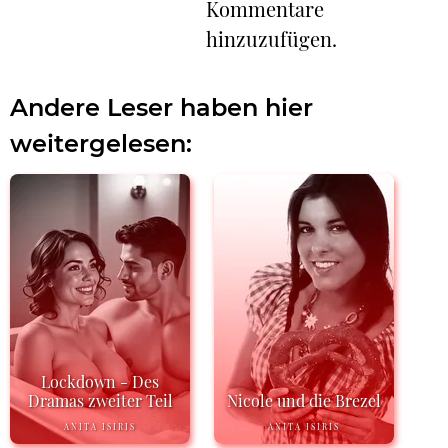
Kommentare
hinzuzufügen.
Andere Leser haben hier
weitergelesen:
Lockdown - Des
Dramas zweiter Teil
Nicole und die Brezel
ANITA ISIRIS
ANITA ISIRIS