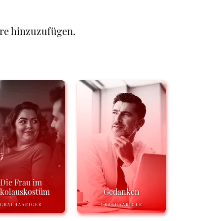
re hinzuzufügen.
Die Frau im
ikolauskostüm
Gedanken
GRAUHAARIGER
GRAUHAARIGER