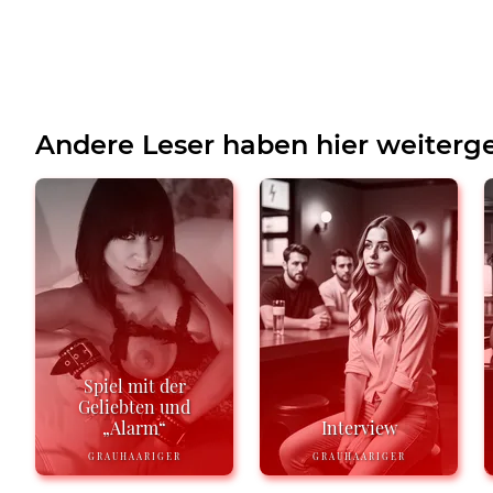
Andere Leser haben hier weiterge
Spiel mit der
Geliebten und
„Alarm“
Interview
GRAUHAARIGER
GRAUHAARIGER