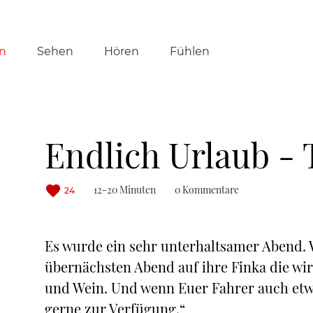
tion
n
Sehen
Hören
Fühlen
ringen
Endlich Urlaub - T
12-20 Minuten
0 Kommentare
24
Es wurde ein sehr unterhaltsamer Abend. W
übernächsten Abend auf ihre Finka die wi
und Wein. Und wenn Euer Fahrer auch etw
gerne zur Verfügung.“