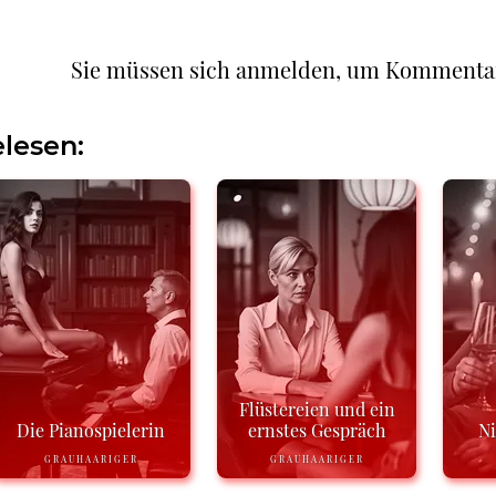
Sie müssen sich anmelden, um Kommenta
lesen:
Flüstereien und ein
Die Pianospielerin
ernstes Gespräch
N
GRAUHAARIGER
GRAUHAARIGER