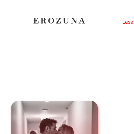
Naviga
Lese
übersp