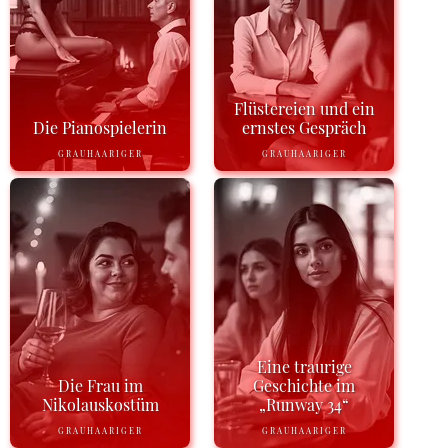
Flüstereien und ein
Die Pianospielerin
ernstes Gespräch
GRAUHAARIGER
GRAUHAARIGER
Eine traurige
Die Frau im
Geschichte im
Nikolauskostüm
„Runway 34“
GRAUHAARIGER
GRAUHAARIGER