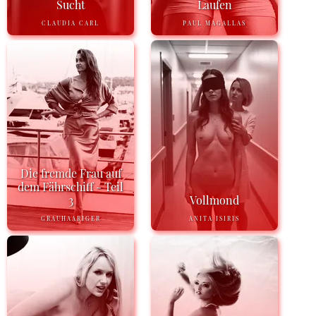
Sucht
Laufen
CLAUDIA CARL
PAUL MAGALLAS
Die fremde Frau auf
dem Fährschiff - Teil
3
Vollmond
GRAUHAARIGER
ANITA ISIRIS