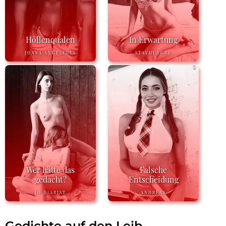
Höllenqualen
In Erwartung
JOANA ANGELIDES
STAYHUNGRY
Wer hätte das
Falsche
gedacht?
Entscheidung
JO DIARIST
ANDREAS
Gedichte auf den Leib