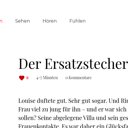
tion
n
Sehen
Hören
Fühlen
ringen
Der Ersatzstecher
4-7 Minuten
0 Kommentare
8
Louise duftete gut. Sehr gut sogar. Und Ri
Frau viel zu jung für ihn – und er war sic
sollen? Seine abgelegene Villa und sein 
Frauenkontakte. Es war daher ein Glücksfal