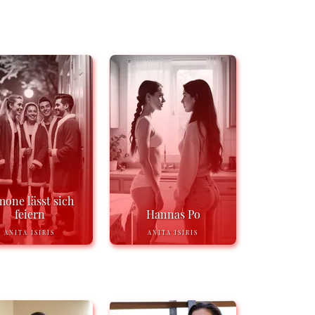
mone lässt sich
feiern
Hannas Po
ANITA ISIRIS
ANITA ISIRIS