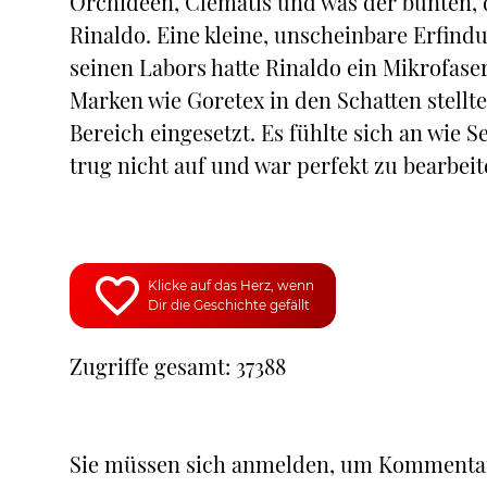
Orchideen, Clematis und was der bunten, d
Rinaldo. Eine kleine, unscheinbare Erfind
seinen Labors hatte Rinaldo ein Mikrofaser
Marken wie Goretex in den Schatten stellt
Bereich eingesetzt. Es fühlte sich an wie S
trug nicht auf und war perfekt zu bearbeit
Klicke auf das Herz, wenn
Dir die Geschichte gefällt
Zugriffe gesamt: 37388
Sie müssen sich anmelden, um Kommenta