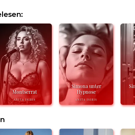
lesen:
Simona unter
Si
Montserrat
Hypnose
ANITA ISIRIS
ANITA ISIRIS
en