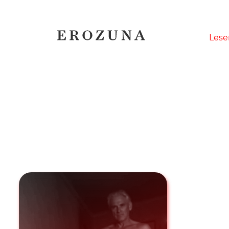
Naviga
Lese
übersp