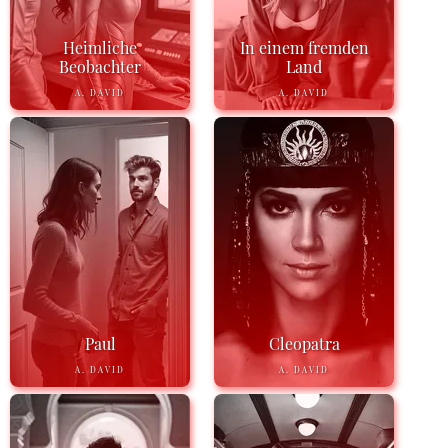
Heimliche
In einem fremden
Beobachter
Land
A. DAVID
A. DAVID
Paul
Cleopatra
A. DAVID
A. DAVID