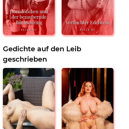
Dorndößchen und
der bezaubernde
Büchsenring
Verfluchter Edelstein
PETER HU
PETER HU
Gedichte auf den Leib
geschrieben