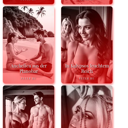
Anchelica aus der
In Kalypsos feuchtem
Pianobar
Reich
PETER HU
PETER HU