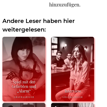
hinzuzufügen.
Andere Leser haben hier
weitergelesen:
Spiel mit der
Geliebten und
„Alarm“
Interview
GRAUHAARIGER
GRAUHAARIGER