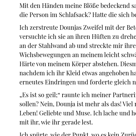
Mit den Händen meine Blöße bedeckend sa
die Person im Schlafsack? Hatte die sich 
Ich zerstreute Dounjas Zweifel mit der Be
versuchte ich sie an ihren Hüften zu drehe
an der Stahlwand ab und streckte mir ihre
Wichsbewegungen an meinem leicht schwäch
Härte von meinem Körper abstehen. Diesma
nachdem ich ihr Kleid etwas angehoben hat
erneutes Eindringen und forderte gleich n
„Es ist so geil;“ raunte ich meiner Partner
sollen? Nein, Dounja ist mehr als das! Vie
Leben! Geliebte und Muse. Ich lache und he
mit ihr, wie ihr gerade lest.
Ich spürte, wie der Punkt, wo es kein Zu