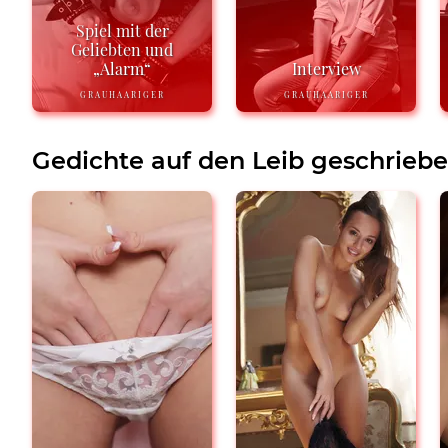
Spiel mit der
Geliebten und
„Alarm“
Interview
GRAUHAARIGER
GRAUHAARIGER
Gedichte auf den Leib geschrieb