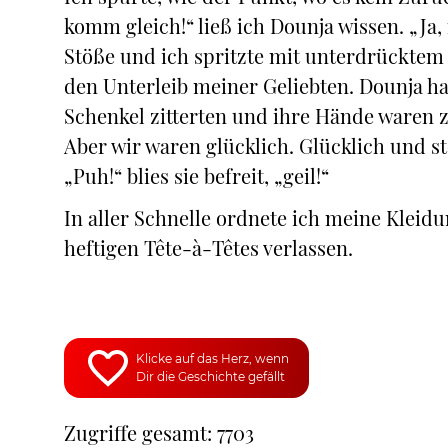
komm gleich!“ ließ ich Dounja wissen. „Ja
Stöße und ich spritzte mit unterdrücktem
den Unterleib meiner Geliebten. Dounja ha
Schenkel zitterten und ihre Hände waren z
Aber wir waren glücklich. Glücklich und st
„Puh!“ blies sie befreit, „geil!“
In aller Schnelle ordnete ich meine Kleid
heftigen Tête-à-Têtes verlassen.
Klicke auf das Herz, wenn
Dir die Geschichte gefällt
Zugriffe gesamt: 7703