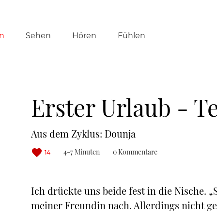
tion
n
Sehen
Hören
Fühlen
ringen
Erster Urlaub - Te
Aus dem Zyklus: Dounja
4-7 Minuten
0 Kommentare
14
Ich drückte uns beide fest in die Nische. 
meiner Freundin nach. Allerdings nicht g