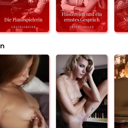
Flüstereien und ein
Die Pianospielerin
ernstes Gespräch
N
GRAUHAARIGER
GRAUHAARIGER
en