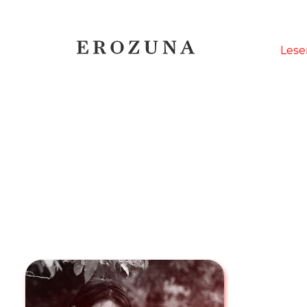
Naviga
Lese
übersp