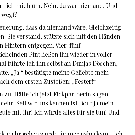
h ich mich um. Nein, da war niemand. Und
bewegt?
teuerung, dass da niemand wäre. Gleichzeitig
n. Sie verstand, stützte sich mit den Händen
n Hintern entgegen. Vier, fünf
elnden Pint ließen ihn wieder in voller
l führte ich ihn selbst an Dunjas Döschen,
te. „Ja!“ bestätigte meine Geliebte mein
ach dem ersten Zustoßen: „Fester!“
in zu. Hätte ich jetzt Fickpartnerin sagen
l mehr! Seit wir uns kennen ist Dounja mein
ule mit ihr! Ich würde alles für sie tun! Und
rück mehr geben würde, immer näherkam. „Ich