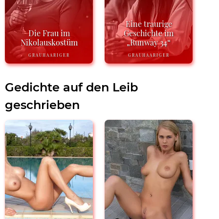
Eine traurige
Die Frau im
Geschichte im
Nikolauskostüm
„Runway 34“
GRAUHAARIGER
GRAUHAARIGER
Gedichte auf den Leib
geschrieben