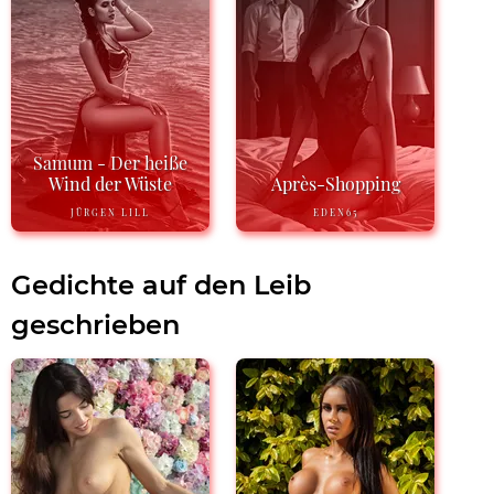
Samum - Der heiße
Wind der Wüste
Après-Shopping
JÜRGEN LILL
EDEN65
Gedichte auf den Leib
geschrieben