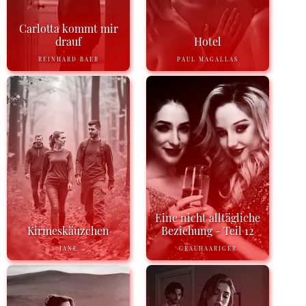
Carlotta kommt mir
drauf
Hotel
REINHARD BAER
PAUL MAGALLAS
Eine nicht alltägliche
Kirmeskäuzchen
Beziehung - Teil 12
JANE
GRAUHAARIGER